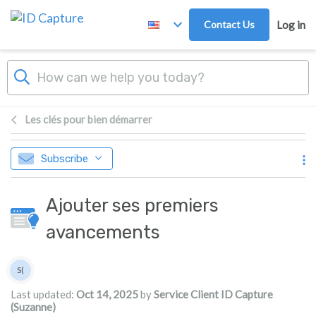
Skip to main content
Contact Us
Log in
Les clés pour bien démarrer
Subscribe
Ajouter ses premiers
avancements
Authors list
S(
Service Client ID Capture (Suzanne)
Last updated:
Oct 14, 2025
by
Service Client ID Capture
(Suzanne)