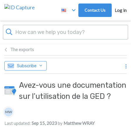
Skip to main content
Contact Us
Log in
The exports
Subscribe
Avez-vous une documentation
sur l’utilisation de la GED ?
Authors list
MW
Matthew WRAY
Last updated:
Sep 15, 2023
by
Matthew WRAY