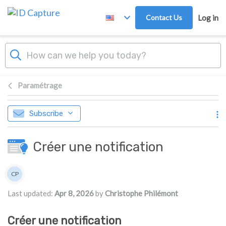
Skip to main content
Contact Us
Log in
Paramétrage
Subscribe
Créer une notification
Authors list
CP
Christophe Philémont
Last updated:
Apr 8, 2026
by
Christophe Philémont
Créer une notification