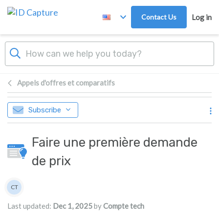
Skip to main content
Contact Us
Log in
Appels d'offres et comparatifs
Subscribe
Faire une première demande
de prix
Authors list
CT
Compte tech
Last updated:
Dec 1, 2025
by
Compte tech