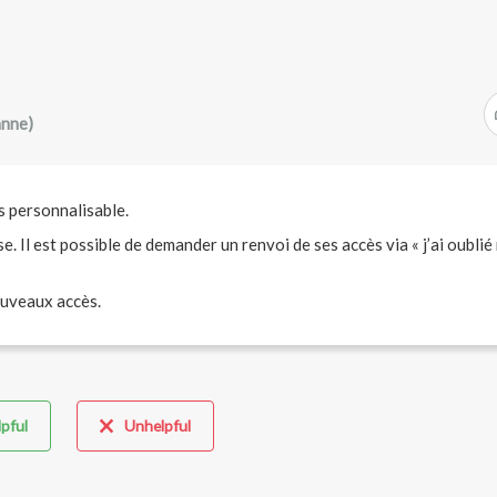
anne)
s personnalisable.
e. Il est possible de demander un renvoi de ses accès via « j’ai oubli
ouveaux accès.
pful
Unhelpful