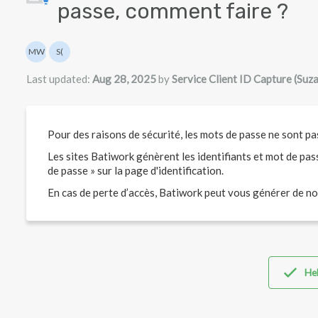
passe, comment faire ?
Authors list
MW
S(
Matthew WRAY
Service Client ID Capture (Suzanne)
Last updated:
Aug 28, 2025
by
Service Client ID Capture (Suz
Pour des raisons de sécurité, les mots de passe ne sont pa
Les sites Batiwork génèrent les identifiants et mot de pass
de passe » sur la page d'identification.
En cas de perte d’accès, Batiwork peut vous générer de n
Hel