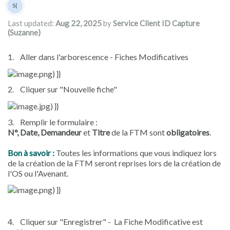
Authors list
S(
Service Client ID Capture (Suzanne)
Last updated:
Aug 22, 2025
by
Service Client ID Capture
(Suzanne)
1.
Aller dans l'arborescence - Fiches Modificatives
2.
Cliquer sur "Nouvelle fiche"
3.
Remplir le formulaire :
N°, Date, Demandeur
et
Titre
de la FTM sont
obligatoires
.
Bon à savoir :
Toutes les informations que vous indiquez lors
de la création de la FTM seront reprises lors de la création de
l'OS ou l'Avenant.
4.
Cliquer sur "Enregistrer" - La Fiche Modificative est