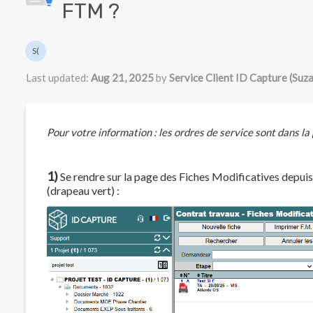
FTM ?
Authors list
S(
Service Client ID Capture (Suzanne)
Last updated:
Aug 21, 2025
by
Service Client ID Capture (Suz
Pour votre information : les ordres de service sont dans la
1)
Se rendre sur la page des Fiches Modificatives depuis l
(drapeau vert) :