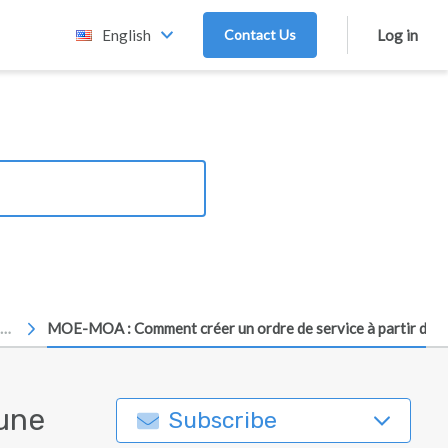
English
Contact Us
Log in
OS / Avenants
MOE-MOA : Comment créer un ordre de service à partir d'u
'une
Subscribe