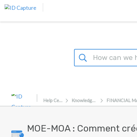
Skip to main content
Help Center
Knowledgebase
MOE-MOA : Comment créer 