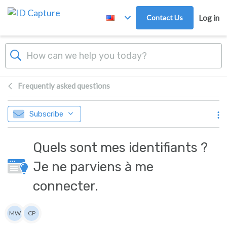
Skip to main content
Contact Us
Log in
Frequently asked questions
Subscribe
Quels sont mes identifiants ?
Je ne parviens à me
connecter.
Authors list
MW
CP
Matthew WRAY
Christophe Philémont