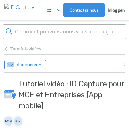
Overslaan naar hoofdinhoud
Contactez-nous
Inloggen
Tutoriels vidéos
Abonneren
Tutoriel vidéo : ID Capture pour
MOE et Entreprises [App
mobile]
Lijst van auteurs
MW
KM
Matthew WRAY
Kate MUGFORD