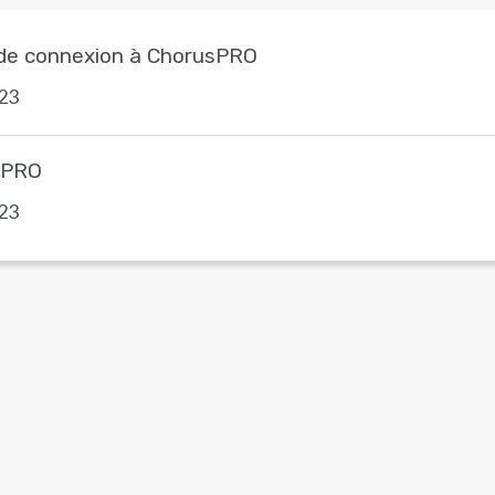
s de connexion à ChorusPRO
23
usPRO
23