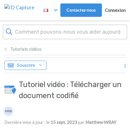
Passer au contenu principal
Contactez-nous
Connexion
Tutoriels vidéos
Souscrire
Tutoriel vidéo : Télécharger un
document codifié
Liste des auteurs
MW
Matthew WRAY
Dernière mise à jour : le
15 sept. 2023
par
Matthew WRAY