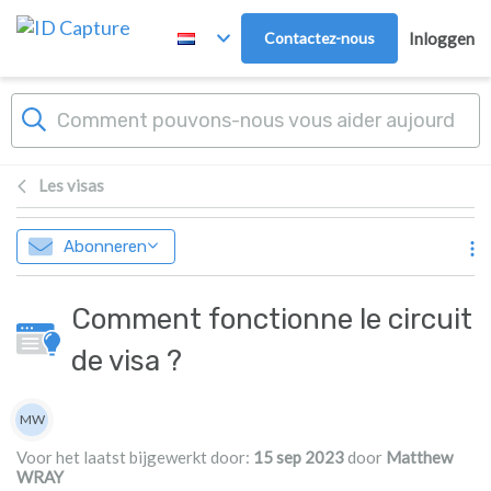
Overslaan naar hoofdinhoud
Contactez-nous
Inloggen
Les visas
Abonneren
Comment fonctionne le circuit
de visa ?
Lijst van auteurs
MW
Matthew WRAY
Voor het laatst bijgewerkt door:
15 sep 2023
door
Matthew
WRAY